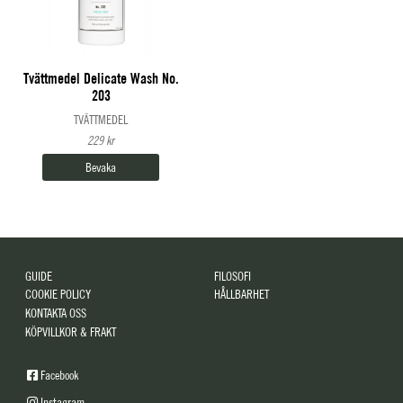
Tvättmedel Delicate Wash No.
203
TVÄTTMEDEL
229 kr
Bevaka
GUIDE
FILOSOFI
COOKIE POLICY
HÅLLBARHET
KONTAKTA OSS
KÖPVILLKOR & FRAKT
Facebook
Instagram