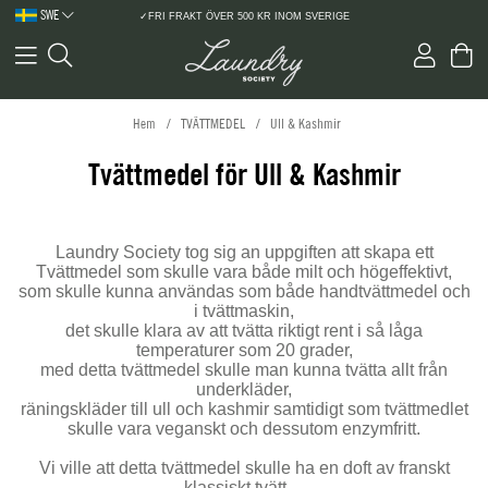
SWE
✓FRI FRAKT ÖVER 500 KR INOM SVERIGE
Hem
TVÄTTMEDEL
Ull & Kashmir
Tvättmedel för Ull & Kashmir
Laundry Society tog sig an uppgiften att skapa ett
Tvättmedel som skulle vara både milt och högeffektivt,
som skulle kunna användas som både handtvättmedel och
i tvättmaskin,
det skulle klara av att tvätta riktigt rent i så låga
temperaturer som 20 grader,
med detta tvättmedel skulle man kunna tvätta allt från
underkläder,
räningskläder till ull och kashmir samtidigt som tvättmedlet
skulle vara veganskt och dessutom enzymfritt.
Vi ville att detta tvättmedel skulle ha en doft av franskt
klassiskt tvätt…