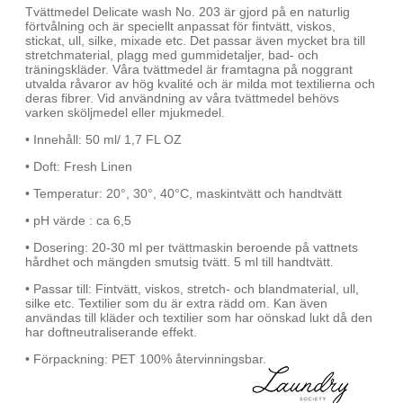
Tvättmedel Delicate wash No. 203 är gjord på en naturlig
förtvålning och är speciellt anpassat för fintvätt, viskos,
stickat, ull, silke, mixade etc. Det passar även mycket bra till
stretchmaterial, plagg med gummidetaljer, bad- och
träningskläder. Våra tvättmedel är framtagna på noggrant
utvalda råvaror av hög kvalité och är milda mot textilierna och
deras fibrer. Vid användning av våra tvättmedel behövs
varken sköljmedel eller mjukmedel.
• Innehåll: 50 ml/ 1,7 FL OZ
• Doft: Fresh Linen
• Temperatur: 20°, 30°, 40°C, maskintvätt och handtvätt
• pH värde : ca 6,5
• Dosering: 20-30 ml per tvättmaskin beroende på vattnets
hårdhet och mängden smutsig tvätt. 5 ml till handtvätt.
• Passar till: Fintvätt, viskos, stretch- och blandmaterial, ull,
silke etc. Textilier som du är extra rädd om. Kan även
användas till kläder och textilier som har oönskad lukt då den
har doftneutraliserande effekt.
• Förpackning: PET 100% återvinningsbar.