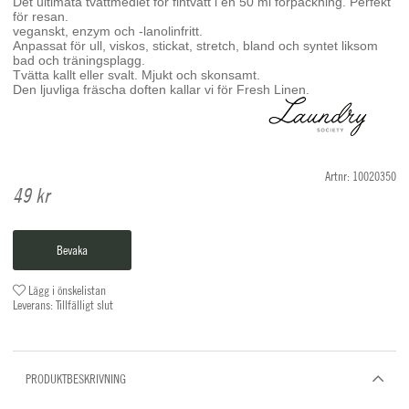
Det ultimata tvättmedlet för fintvätt i en 50 ml förpackning. Perfekt
för resan.
veganskt, enzym och -lanolinfritt.
Anpassat för ull, viskos, stickat, stretch, bland och syntet liksom
bad och träningsplagg.
Tvätta kallt eller svalt. Mjukt och skonsamt.
Den ljuvliga fräscha doften kallar vi för Fresh Linen.
Artnr:
10020350
49
kr
Bevaka
Lägg i önskelistan
Leverans:
Tillfälligt slut
PRODUKTBESKRIVNING