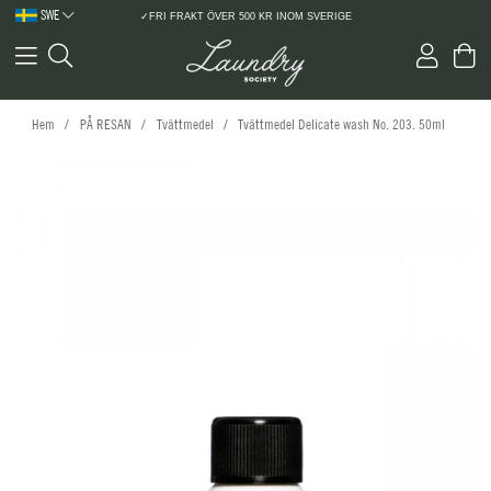
SWE
✓FRI FRAKT ÖVER 500 KR INOM SVERIGE
Hem
PÅ RESAN
Tvättmedel
Tvättmedel Delicate wash No. 203. 50ml