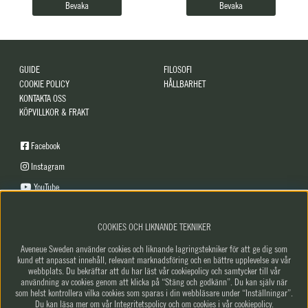
Bevaka
Bevaka
GUIDE
FILOSOFI
COOKIE POLICY
HÅLLBARHET
KONTAKTA OSS
KÖPVILLKOR & FRAKT
Facebook
Instagram
YouTube
COOKIES OCH LIKNANDE TEKNIKER
Få vårt nyhetsbrev
Aveneue Sweden använder cookies och liknande lagringstekniker för att ge dig som
Fyll i din e-post nedan för att ta del av nyheter och
kund ett anpassat innehåll, relevant marknadsföring och en bättre upplevelse av vår
erbjudanden.
webbplats. Du bekräftar att du har läst vår cookiepolicy och samtycker till vår
användning av cookies genom att klicka på “Stäng och godkänn”. Du kan själv när
som helst kontrollera vilka cookies som sparas i din webbläsare under “Inställningar”.
ANMÄL
Du kan läsa mer om vår ​Integritetspolicy​ och om ​cookies​ i vår
cookiepolicy.