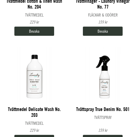
Tvättmedel cotton & linen wash
Tvättvinäger - Laundry Vinegar
No. 204
No. 77
TVÄTTMEDEL
FLÄCKAR & ODÖRER
229 kr
159 kr
Bevaka
Bevaka
Tvättmedel Delicate Wash No.
Tvättspray True Denim No. 501
203
TVÄTTSPRAY
TVÄTTMEDEL
229 kr
159 kr